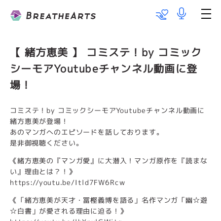
Talent List
Works
【 緒方恵美 】 コミステ！by コミック
シーモアYoutubeチャンネル動画に登
Information
場！
Team BareboAt
コミステ！by コミックシーモアYoutubeチャンネル動画に
緒方恵美が登場！
Recruit
あのマンガへのエピソードを話しております。
是非御視聴ください。
メッセージ
《緒方恵美の『マンガ愛』に大潜入！マンガ原作を『読まな
い』理由とは？！》
https://youtu.be/Itld7FW6Rcw
出演のご依頼
《「緒方恵美が天才・冨樫義博を語る」名作マンガ「幽☆遊
☆白書」が愛される理由に迫る！》