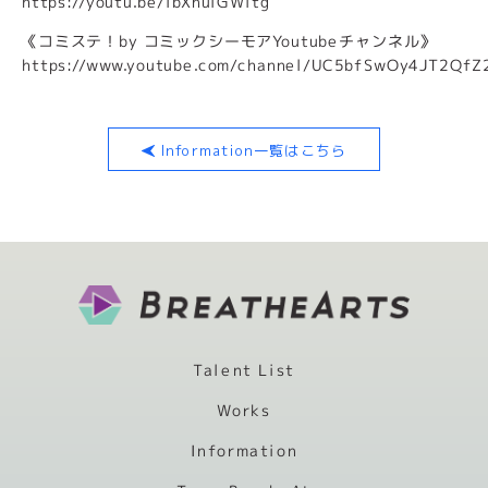
https://youtu.be/lbXnulGWitg
《コミステ！by コミックシーモアYoutubeチャンネル》
https://www.youtube.com/channel/UC5bfSwOy4JT2QfZ
Information一覧はこちら
Talent List
Works
Information