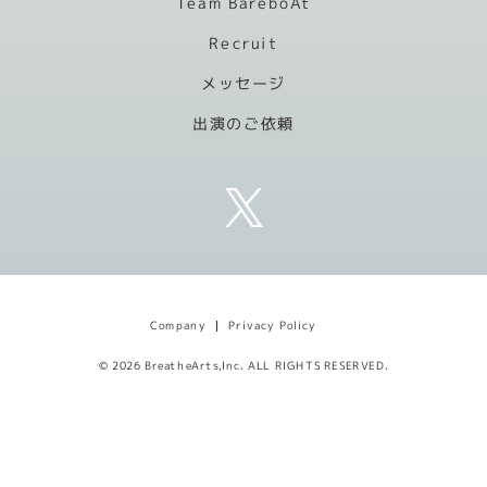
Team BareboAt
Recruit
メッセージ
出演のご依頼
Privacy Policy
Company
© 2026 BreatheArts,Inc. ALL RIGHTS RESERVED.