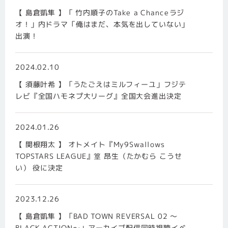
【 島倉凱隼 】「 竹内順子のTake a Chanceラジ
オ！」内ドラマ「俺はまだ、本気を出していない」
出演！
2024.02.10
【 須藤叶希 】「うたごえはミルフィーユ」フジテ
レビ『全国ハモネプ大リーグ』全国大会進出決定
2024.01.26
【 関根翔太 】 オトメイト『My9Swallows
TOPSTARS LEAGUE』篁 昂生（たかむら こうせ
い） 役に決定
2023.12.26
【 島倉凱隼 】「BAD TOWN REVERSAL 02 〜
BLACK ACTION〜」アーカイブ配信同時視聴イベ