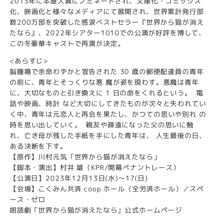
2013年に本屋大賞にノミネートされ、文庫化・コミックス
化、映画化と様々なメディアにて展開され、世界累計発行部
数200万部を突破した感涙ベストセラー『世界から猫が消え
たなら』、2022年シアター1010での公演が好評を博して、
この冬豪華キャストで再演が決定。
<あらすじ>
脳腫瘍で余命わずかと宣告された 30 歳の郵便配達員の青年
の前に、青年とそっくりな悪 魔が姿を現わす。悪魔は青年
に、大切なものと引き換えに 1 日の命をくれるという。 電
話や映画、時計 など大切にしてきたものが次々と失われてい
く中、青年は元恋人と再会を果たし、かつての思いや別れ の
時を思い出していく。 親友や疎遠になった父の思いに触
れ、亡き母が残した手紙を手にした青年は、 人生最後の日、
ある決断を下す。
【原作】川村元気「世界から猫が消えたなら」
【脚本・演出】村井 雄（KPR/開幕ペナントレース）
【公演日】2023年12月13日(水)～17(日)
【会場】こくみん共済 coop ホール（全労済ホール）／スペ
ース・ゼロ
朗読劇「世界から猫が消えたなら」公式ホームページ