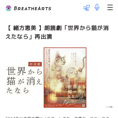
Talent List
Works
【 緒方恵美 】朗読劇「世界から猫が消
えたなら」再出演
Information
Team BareboAt
Recruit
メッセージ
出演のご依頼