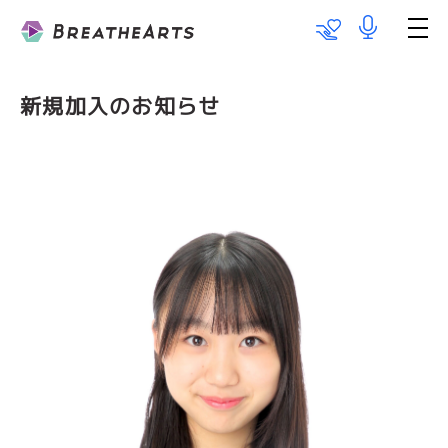
Talent List
Works
新規加入のお知らせ
Information
Team BareboAt
Recruit
メッセージ
出演のご依頼