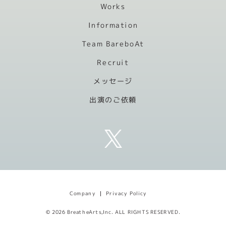
Works
Information
Team BareboAt
Recruit
メッセージ
出演のご依頼
Privacy Policy
Company
© 2026 BreatheArts,Inc. ALL RIGHTS RESERVED.