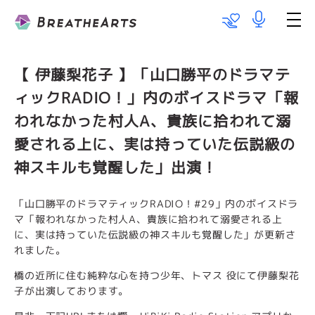
Talent List
Works
【 伊藤梨花子 】「山口勝平のドラマテ
ィックRADIO！」内のボイスドラマ「報
Information
われなかった村人A、貴族に拾われて溺
愛される上に、実は持っていた伝説級の
Team BareboAt
神スキルも覚醒した」出演！
Recruit
「山口勝平のドラマティックRADIO！#29」内のボイスドラ
マ「報われなかった村人A、貴族に拾われて溺愛される上
メッセージ
に、実は持っていた伝説級の神スキルも覚醒した」が更新さ
れました。
出演のご依頼
橋の近所に住む純粋な心を持つ少年、トマス 役にて伊藤梨花
子が出演しております。