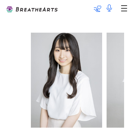
Talent List
Works
Information
Team BareboAt
Recruit
メッセージ
出演のご依頼