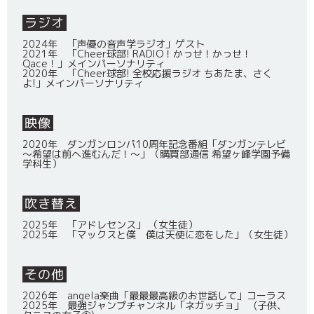
ラジオ
2024年 「声優の音声学ラジオ」ゲスト
2021年 「Cheer球部! RADIO！かっせ！かっせ！
Qace！」メインパーソナリティ
2020年 「Cheer球部! 全校応援ラジオ ちあたま、さく
よ!」メインパーソナリティ
映像
2020年 ダンガンロンパ10周年記念番組「ダンガンテレビ
～希望は前へ進むんだ！～」（購買部通信 希望ヶ峰学園予備
学科生）
吹き替え
2025年 「アドレセンス」 （女生徒）
2025年 「マックスと僕 僕は天使に恋をした」（女生徒）
その他
2026年 angela楽曲「最最最高級のお世話して」コーラス
2025年 最強ジャンプチャンネル「ネガッチョ」 (子供、