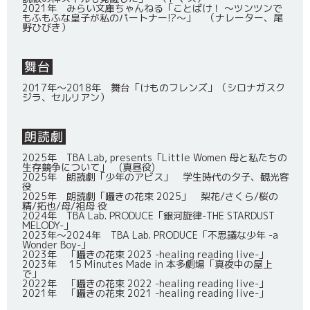
2021年 みらい文庫ちゃんねる「ことばけ！ 〜ツンツンで
もふもふな皇子が私のパートナー!?〜」 （ナレーター、尾
野ひびき）
舞台
2017年～2018年 舞台「けものフレンズ」（シロナガスク
ジラ、セルリアン）
朗読劇
2025年 TBA Lab, presents「Little Women 母と私たちの
生存競争について」 (真昼役)
2025年 朗読劇「少年のアビス」 学生時代の夕子、観光客
役
2025年 朗読劇「囁きの花束 2025」 梨花/さくら/桜の
精/拓也/母/祖母 役
2024年 TBA Lab. PRODUCE「銀河旋律-THE STARDUST
MELODY-」
2023年～2024年 TBA Lab. PRODUCE「不思議な少年 -a
Wonder Boy-」
2023年 「囁きの花束 2023 -healing reading live-」
2023年 15 Minutes Made in 本多劇場「真夜中の屋上
で」
2022年 「囁きの花束 2022 -healing reading live-」
2021年 「囁きの花束 2021 -healing reading live-」