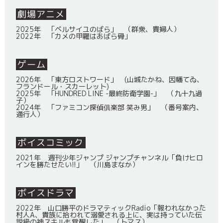
劇場アニメ
2025年 「ベルサイユのばら」 （群衆、貴婦人）
2022年 「カメの甲羅はあばら骨」
ゲーム
2026年 「東方ロストワード」 (山城たかね、因幡てゐ、
フランドール・スカーレット)
2025年 「HUNDRED LINE -最終防衛学園-」 （九十九過
子）
2024年 「ファミコン探偵俱楽部 笑み男」 （番号案内、
通行人）
ボイスコミック
2021年 週刊少年ジャンプ ジャンプチャンネル「負けヒロ
インを勝たせたい!!」 （川島まなか）
ボイスドラマ
2022年 山口勝平のドラマティックRadio「報われなかった
村人A、貴族に拾われて溺愛される上に、実は持っていた伝
説級の神スキルも覚醒した」 （トマス）